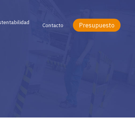
stentabilidad
Presupuesto
Contacto
mpresa sustentable
olítica FSC ®
 productos
s o bolsas de
ericidas, entre