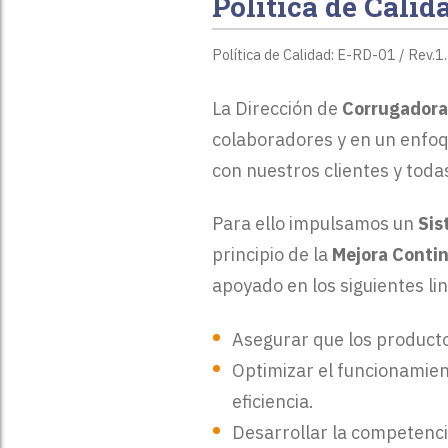
Política de Calid
Ecommerce - Logística
Muebles
Política de Calidad: E-RD-01 / Rev.1.
Electrodomésticos y
La Dirección de
Corrugadora
Otros
electrónica
colaboradores y en un enfoq
con nuestros clientes y toda
Para ello impulsamos un
Sis
principio de la
Mejora Conti
Presupuesto
apoyado en los siguientes l
o
Asegurar que los producto
Optimizar el funcionamient
eficiencia.
Desarrollar la competenci